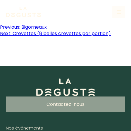
Previous:
Bigorneaux
Next:
Crevettes (8 belles crevettes par portion)
Contactez-nous
Nos événements