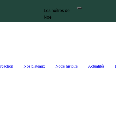
Les huîtres de
Noël
Nos événements
Les marchés
Nos plateaux
Notre histoire
Actualités
X
Arcachon
Nos plateaux
Notre histoire
Actualités