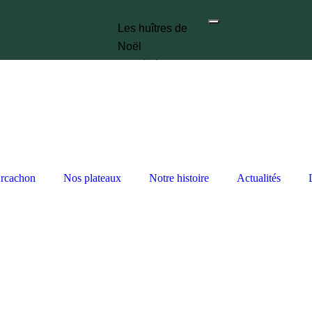
Les huîtres de
Noël
Nos événements
Les marchés
Nos plateaux
Notre histoire
Actualités
X
Arcachon
Nos plateaux
Notre histoire
Actualités