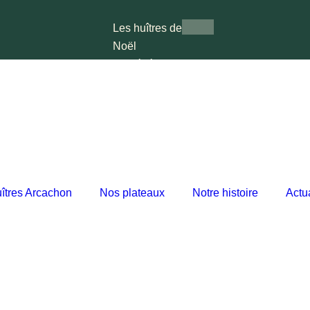
Les huîtres de
Noël
Nos événements
Les marchés
Nos plateaux
Notre histoire
Actualités
X
îtres Arcachon
Nos plateaux
Notre histoire
Actua