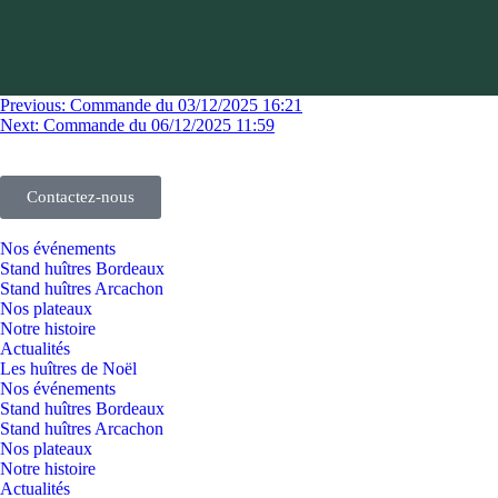
Previous:
Commande du 03/12/2025 16:21
Next:
Commande du 06/12/2025 11:59
Contactez-nous
Nos événements
Stand huîtres Bordeaux
Stand huîtres Arcachon
Nos plateaux
Notre histoire
Actualités
Les huîtres de Noël
Nos événements
Stand huîtres Bordeaux
Stand huîtres Arcachon
Nos plateaux
Notre histoire
Actualités