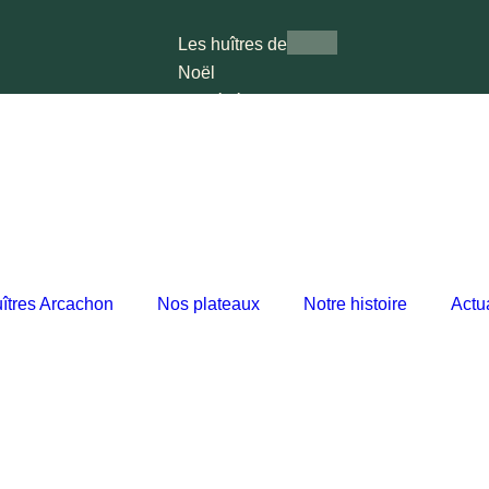
Les huîtres de
Noël
Nos événements
Les marchés
Nos plateaux
Notre histoire
Actualités
X
îtres Arcachon
Nos plateaux
Notre histoire
Actua