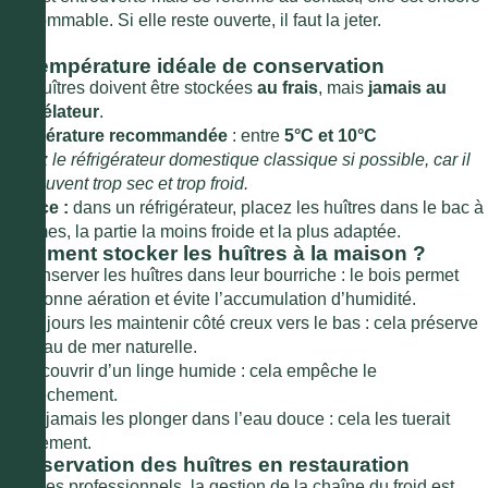
consommable. Si elle reste ouverte, il faut la jeter.
La température idéale de conservation
Les huîtres doivent être stockées
au frais
, mais
jamais au
congélateur
.
Température recommandée
: entre
5°C et 10°C
Évitez le réfrigérateur domestique classique si possible, car il
est souvent trop sec et trop froid.
Astuce :
dans un réfrigérateur, placez les huîtres dans le bac à
légumes, la partie la moins froide et la plus adaptée.
Comment stocker les huîtres à la maison ?
1.
Conserver les huîtres dans leur bourriche : le bois permet
une bonne aération et évite l’accumulation d’humidité.
2.
Toujours les maintenir côté creux vers le bas : cela préserve
leur eau de mer naturelle.
3.
Recouvrir d’un linge humide : cela empêche le
dessèchement.
4.
Ne jamais les plonger dans l’eau douce : cela les tuerait
rapidement.
Conservation des huîtres en restauration
Pour les professionnels, la gestion de la chaîne du froid est