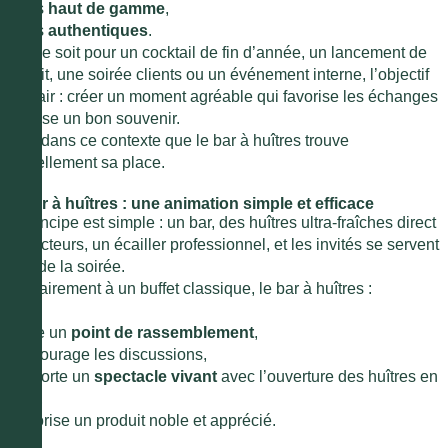
●
plus
haut de gamme
,
●
plus
authentiques
.
Que ce soit pour un cocktail de fin d’année, un lancement de
produit, une soirée clients ou un événement interne, l’objectif
est clair : créer un moment agréable qui favorise les échanges
et laisse un bon souvenir.
C’est dans ce contexte que le bar à huîtres trouve
naturellement sa place.
Le bar à huîtres : une animation simple et efficace
Le principe est simple : un bar, des huîtres ultra-fraîches direct
producteurs, un écailler professionnel, et les invités se servent
au fil de la soirée.
Contrairement à un buffet classique, le bar à huîtres :
●
crée un
point de rassemblement
,
●
encourage les discussions,
●
apporte un
spectacle vivant
avec l’ouverture des huîtres en
direct,
●
valorise un produit noble et apprécié.