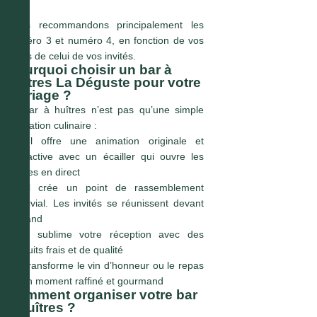
Nous recommandons principalement les
numéro 3 et numéro 4, en fonction de vos
goûts de celui de vos invités.
Pourquoi choisir un bar à
huîtres La Déguste pour votre
mariage ?
Le bar à huîtres n’est pas qu’une simple
animation culinaire :
●
Il offre une animation originale et
interactive avec un écailler qui ouvre les
huîtres en direct
●
Il crée un point de rassemblement
convivial. Les invités se réunissent devant
le stand
●
Il sublime votre réception avec des
produits frais et de qualité
●
Il transforme le vin d’honneur ou le repas
en un moment raffiné et gourmand
Comment organiser votre bar
à huîtres ?