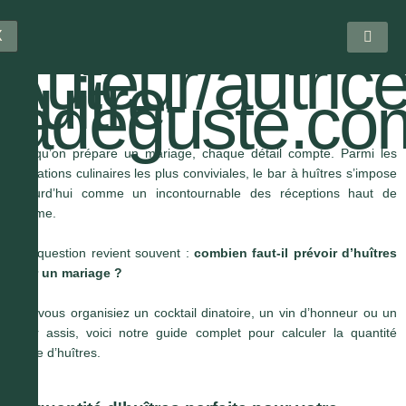
X
Auteur/autrice
huitre-
ladeguste.co
Lorsqu’on prépare un mariage, chaque détail compte. Parmi les
animations culinaires les plus conviviales, le bar à huîtres s’impose
aujourd’hui comme un incontournable des réceptions haut de
gamme.
Une question revient souvent :
combien faut-il prévoir d’huîtres
pour un mariage ?
Que vous organisiez un cocktail dinatoire, un vin d’honneur ou un
dîner assis, voici notre guide complet pour calculer la quantité
idéale d’huîtres.