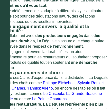
bistrot
ou un
établissement gastronomique
, La Déguste a
les huîtres qu’il vous faut
.
Leur variété permet de s’adapter à différents styles culinaires,
que ce soit pour des dégustations nature, des créations
sophistiquées ou des recettes innovantes.
5. Un engagement envers la qualité et la
durabilité :
En collaborant avec
des producteurs engagés
dans
des
pratiques durables
, La Déguste s’assure que chaque huître
est élevée dans le
respect de l’environnement
.
Cet engagement envers la durabilité est un atout
supplémentaire pour les restaurateurs qui souhaitent proposer
des produits de qualité tout en soutenant
une démarche
éthique
.
6. Des partenaires de choix :
Fort de ses 5 ans d’expérience dans la distribution, La Déguste
fournit des chefs comme
Philippe Etchebest
,
Sylvain Renzetti
,
Chloé Charles
,
Yannick Alleno
, ou encore des tables où il fait
bon s’y restaurer comme
Le Chicoula
,
La Grande Brasserie
Bastille
ou encore
La Pointe Chartrons
.
Pour les restaurateurs, La Déguste représente bien plus