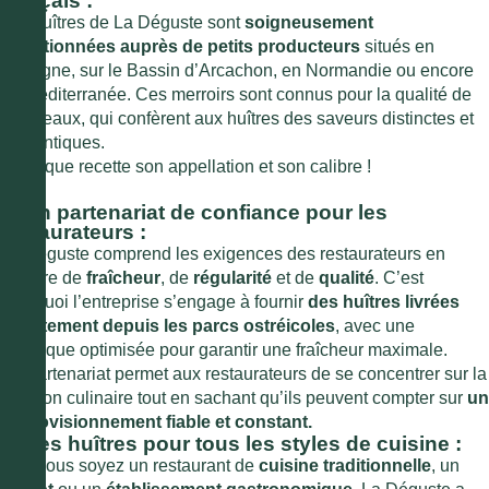
français :
Les huîtres de La Déguste sont
soigneusement
sélectionnées auprès de petits producteurs
situés en
Bretagne, sur le Bassin d’Arcachon, en Normandie ou encore
en Méditerranée. Ces merroirs sont connus pour la qualité de
leurs eaux, qui confèrent aux huîtres des saveurs distinctes et
authentiques.
À chaque recette son appellation et son calibre !
3. Un partenariat de confiance pour les
restaurateurs :
La Déguste comprend les exigences des restaurateurs en
matière de
fraîcheur
, de
régularité
et de
qualité
. C’est
pourquoi l’entreprise s’engage à fournir
des huîtres livrées
directement depuis les parcs ostréicoles
, avec une
logistique optimisée pour garantir une fraîcheur maximale.
Ce partenariat permet aux restaurateurs de se concentrer sur la
création culinaire tout en sachant qu’ils peuvent compter sur
un
approvisionnement fiable et constant.
4. Des huîtres pour tous les styles de cuisine :
Que vous soyez un restaurant de
cuisine traditionnelle
, un