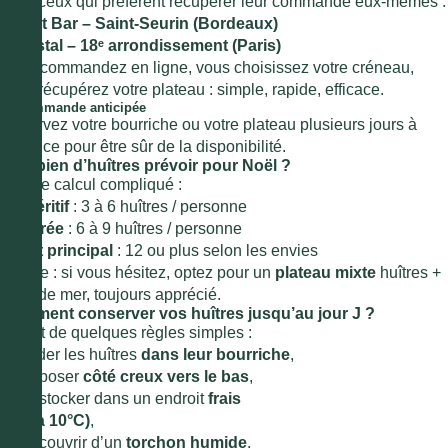
Pour ceux qui préfèrent récupérer leur commande eux-mêmes :
● P’tit Bar – Saint-Seurin (Bordeaux)
● Cristal – 18ᵉ arrondissement (Paris)
Vous commandez en ligne, vous choisissez votre créneau,
vous récupérez votre plateau : simple, rapide, efficace.
3. Commande anticipée
Réservez votre bourriche ou votre plateau plusieurs jours à
l’avance pour être sûr de la disponibilité.
Combien d’huîtres prévoir pour Noël ?
Pas de calcul compliqué :
●
Apéritif
: 3 à 6 huîtres / personne
● Entrée
: 6 à 9 huîtres / personne
●
Plat principal
: 12 ou plus selon les envies
Astuce : si vous hésitez, optez pour un
plateau mixte
huîtres +
fruits de mer, toujours apprécié.
Comment conserver vos huîtres jusqu’au jour J ?
Il suffit de quelques règles simples :
● garder les huîtres
dans leur bourriche
,
● les poser
côté creux vers le bas
,
● les stocker dans un endroit
frais
(5°C à 10°C)
,
● les couvrir d’un
torchon humide
.