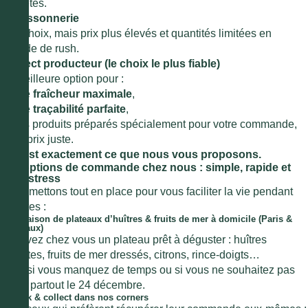
des fêtes.
● Poissonnerie
Bon choix, mais prix plus élevés et quantités limitées en
période de rush.
●
Direct producteur (le choix le plus fiable)
La meilleure option pour :
1.
une
fraîcheur maximale
,
2.
une
traçabilité parfaite
,
3.
des produits préparés spécialement pour votre commande,
4.
un prix juste.
Et c’est exactement ce que nous vous proposons.
Vos options de commande chez nous : simple, rapide et
sans stress
Nous mettons tout en place pour vous faciliter la vie pendant
les fêtes :
1. Livraison de plateaux d’huîtres & fruits de mer à domicile (Paris &
Bordeaux)
Recevez chez vous un plateau prêt à déguster : huîtres
ouvertes, fruits de mer dressés, citrons, rince-doigts…
Idéal si vous manquez de temps ou si vous ne souhaitez pas
courir partout le 24 décembre.
2. Click & collect dans nos corners