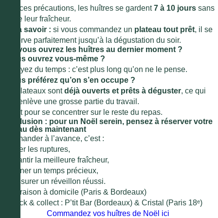
Avec ces précautions, les huîtres se gardent
7 à 10 jours
sans
perdre leur fraîcheur.
Bon à savoir :
si vous commandez un
plateau tout prêt
, il se
conserve parfaitement jusqu’à la dégustation du soir.
Et si vous ouvrez les huîtres au dernier moment ?
● Vous ouvrez vous-même ?
Prévoyez du temps : c’est plus long qu’on ne le pense.
● Vous préférez qu’on s’en occupe ?
Nos plateaux sont
déjà ouverts et prêts à déguster
, ce qui
vous enlève une grosse partie du travail.
Parfait pour se concentrer sur le reste du repas.
Conclusion : pour un Noël serein, pensez à réserver votre
plateau dès maintenant
Commander à l’avance, c’est :
●
éviter les ruptures,
●
garantir la meilleure fraîcheur,
●
gagner un temps précieux,
●
s’assurer un réveillon réussi.
🌲 Livraison à domicile (Paris & Bordeaux)
🌲 Click & collect : P’tit Bar (Bordeaux) & Cristal (Paris 18ᵉ)
Commandez vos huîtres de Noël ici