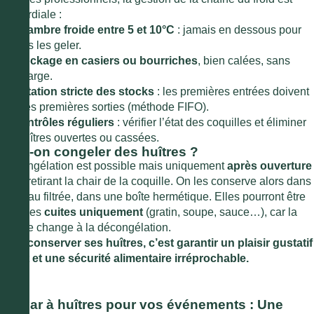
primordiale :
1.
Chambre froide entre 5 et 10°C
: jamais en dessous pour
ne pas les geler.
2.
Stockage en casiers ou bourriches
, bien calées, sans
surcharge.
3.
Rotation stricte des stocks
: les premières entrées doivent
être les premières sorties (méthode FIFO).
4.
Contrôles réguliers
: vérifier l’état des coquilles et éliminer
les huîtres ouvertes ou cassées.
Peut-on congeler des huîtres ?
La congélation est possible mais uniquement
après ouverture
et en retirant la chair de la coquille. On les conserve alors dans
leur eau filtrée, dans une boîte hermétique. Elles pourront être
utilisées
cuites uniquement
(gratin, soupe, sauce…), car la
texture change à la décongélation.
Bien conserver ses huîtres, c’est garantir un plaisir gustatif
intact et une sécurité alimentaire irréprochable.
Un bar à huîtres pour vos événements : Une