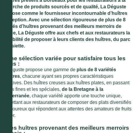
Déjà très présent à Bordeaux pour les restaurateurs à la
recherche de produits sourcés et de qualité, La Déguste
s’impose comme le fournisseur incontournable d’huîtres
d’exception. Avec une sélection rigoureuse de plus de 8
variétés d’huîtres provenant des meilleurs merroirs de
France, La Déguste offre aux chefs et aux restaurateurs la
possibilité de proposer à leurs clients des huîtres, du parc
à l’assiette.
1. Une sélection variée pour satisfaire tous les
palais :
La Déguste propose une gamme de
plus de 8 variétés
d’huîtres
, chacune ayant ses propres caractéristiques
gustatives. Des huîtres creuses aux huîtres plates, en passant
par les fines et les spéciales,
de la Bretagne à la
Méditerranée
, chaque variété apporte une touche unique,
permettant aux restaurateurs de composer des plats diversifiés
et savoureux qui répondent aux attentes des amateurs de fruits
de mer.
2. Des huîtres provenant des meilleurs merroirs