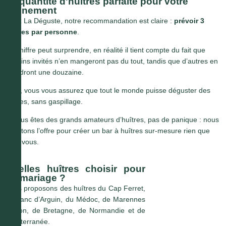
La quantité d'huîtres parfaite pour votre
événement
Chez La Déguste, notre recommandation est claire :
prévoir 3
huîtres par personne
.
Ce chiffre peut surprendre, en réalité il tient compte du fait que
certains invités n’en mangeront pas du tout, tandis que d’autres en
prendront une douzaine.
Ainsi, vous vous assurez que tout le monde puisse déguster des
huîtres, sans gaspillage.
Si vous êtes des grands amateurs d’huîtres, pas de panique : nous
adaptons l’offre pour créer un bar à huîtres sur-mesure rien que
pour vous.
Quelles huîtres choisir pour
un mariage ?
Nous proposons des huîtres du Cap Ferret,
du Banc d’Arguin, du Médoc, de Marennes
Oléron, de Bretagne, de Normandie et de
Méditerranée.