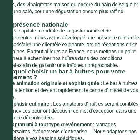
citrons, des vinaigrettes maison ou encore du pain de seigle et
du beurre salé, pour une dégustation encore plus raffiné.
Une présence nationale
À Paris, capitale mondiale de la gastronomie et de
l’événementiel, nous avons développé une présence renforcée
pour satisfaire une clientèle exigeante lors de réceptions chics
et urbaines. Partout ailleurs en France, nous mettons un point
d’honneur à acheminer nos huîtres dans des conditions
optimales afin de garantir une fraîcheur irréprochable.
Pourquoi choisir un bar à huîtres pour votre
événement ?
1. Une animation originale et sophistiquée
: Le bar à huîtres
attire l’attention et devient rapidement le centre d’intérêt de vos
invités.
2. Un plaisir culinaire
: Les amateurs d’huîtres seront comblés,
et les novices pourront découvrir ce met d’exception dans une
ambiance décontractée.
3. Adaptabilité à tout type d’événement
: Mariages,
anniversaires, événements d’entreprise… Nous adaptons nos
prestations à vos besoins spécifiques.