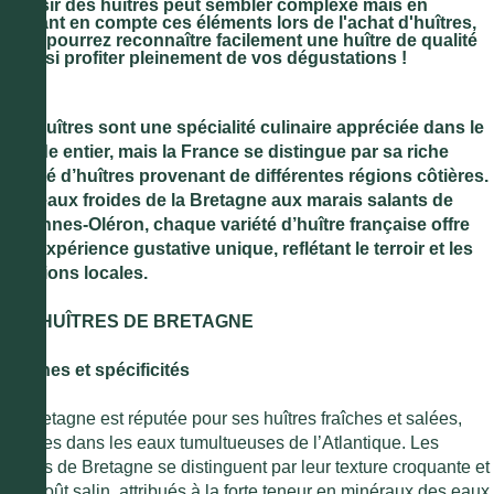
Choisir des huîtres peut sembler complexe mais en
prenant en compte ces éléments lors de l'achat d'huîtres,
vous pourrez reconnaître facilement une huître de qualité
et ainsi profiter pleinement de vos dégustations !
Les huîtres sont une spécialité culinaire appréciée dans le
monde entier, mais la France se distingue par sa riche
variété d’huîtres provenant de différentes régions côtières.
Des eaux froides de la Bretagne aux marais salants de
Marennes-Oléron, chaque variété d’huître française offre
une expérience gustative unique, reflétant le terroir et les
traditions locales.
LES HUÎTRES DE BRETAGNE
Origines et spécificités
La Bretagne est réputée pour ses huîtres fraîches et salées,
élevées dans les eaux tumultueuses de l’Atlantique. Les
huîtres de Bretagne se distinguent par leur texture croquante et
leur goût salin, attribués à la forte teneur en minéraux des eaux